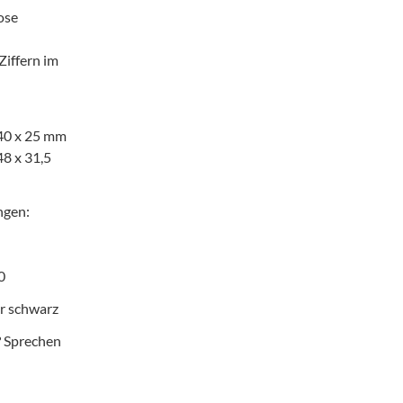
ose
Ziffern im
 40 x 25 mm
48 x 31,5
ngen:
0
er schwarz
? Sprechen