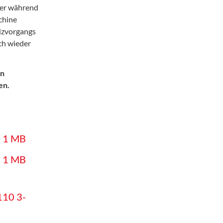
zer während
chine
izvorgangs
ch wieder
rn
en.
h
1 MB
h
1 MB
110 3-