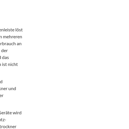
nleiste löst
on mehreren
rbrauch an
 der
d das
ist nicht
nd
kner und
er
 Geräte wird
utz-
trockner