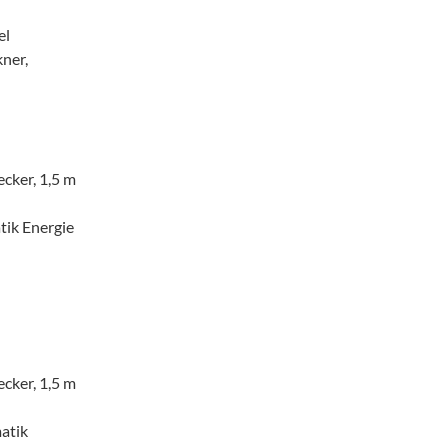
el
ner,
ecker, 1,5 m
ik Energie
ecker, 1,5 m
atik