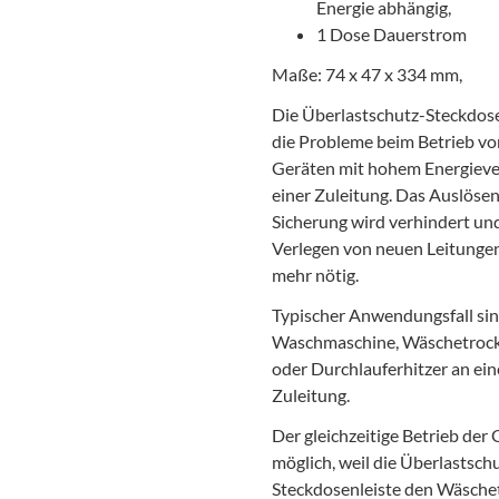
Energie abhängig,
1 Dose Dauerstrom
Maße: 74 x 47 x 334 mm,
Die Überlastschutz-Steckdose
die Probleme beim Betrieb v
Geräten mit hohem Energieve
einer Zuleitung. Das Auslösen
Sicherung wird verhindert un
Verlegen von neuen Leitungen 
mehr nötig.
Typischer Anwendungsfall si
Waschmaschine, Wäschetroc
oder Durchlauferhitzer an ein
Zuleitung.
Der gleichzeitige Betrieb der
möglich, weil die Überlastsch
Steckdosenleiste den Wäsche