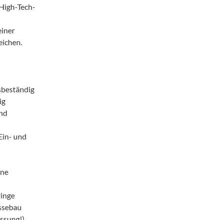
High-Tech-
einer
ichen.
sbeständig
ig
und
Ein- und
hne
ringe
ssebau
ssung!)