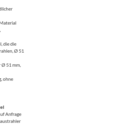
dlicher
 Material
,
, die die
ahlen, Ø 51
r Ø 51 mm,
g, ohne
el
uf Anfrage
austrahler