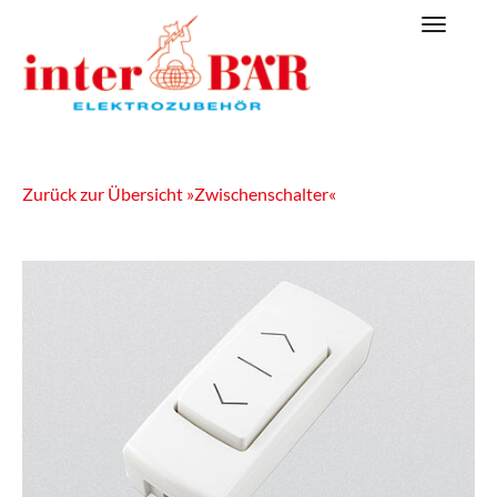
Skip
Toggle
to
navigat
main
content
Zurück zur Übersicht »Zwischenschalter«