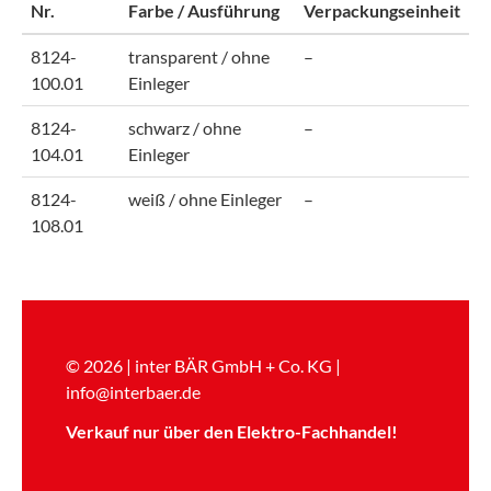
Nr.
Farbe / Ausführung
Verpackungseinheit
8124-
transparent / ohne
–
100.01
Einleger
8124-
schwarz / ohne
–
104.01
Einleger
8124-
weiß / ohne Einleger
–
108.01
© 2026 | inter BÄR GmbH + Co. KG |
info@interbaer.de
Verkauf
nur über den
Elektro-Fachhandel!